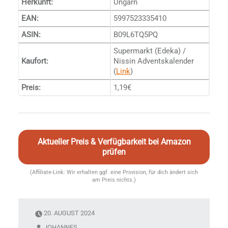
Herkunft:
Ungarn
EAN:
5997523335410
ASIN:
B09L6TQ5PQ
Supermarkt (Edeka) /
Kaufort:
Nissin Adventskalender
(
Link
)
Preis:
1,19€
Aktueller Preis & Verfügbarkeit bei Amazon
prüfen
(Affiliate-Link: Wir erhalten ggf. eine Provision, für dich ändert sich
am Preis nichts.)
20. AUGUST 2024
JOHANNES