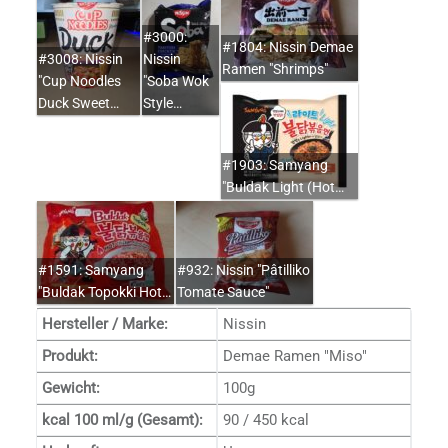
#3000:
#1804: Nissin Demae
#3008: Nissin
Nissin
Ramen "Shrimps"
"Cup Noodles
"Soba Wok
Duck Sweet…
Style…
#1903: Samyang
"Buldak Light (Hot…
#1591: Samyang
#932: Nissin "Pâtilliko
"Buldak Topokki Hot…
Tomate Sauce"
Hersteller / Marke:
Nissin
Produkt:
Demae Ramen "Miso"
Gewicht:
100g
kcal 100 ml/g (Gesamt):
90 / 450 kcal