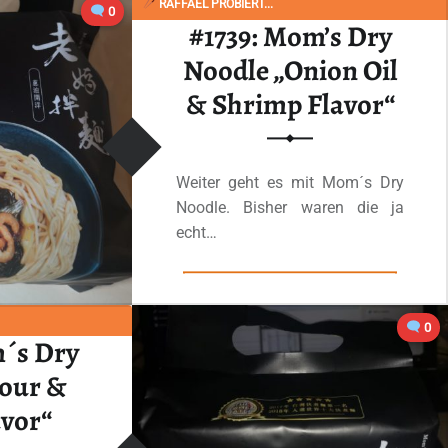
RAFFAEL PROBIERT...
0
#1739: Mom’s Dry
Noodle „Onion Oil
& Shrimp Flavor“
Weiter geht es mit Mom´s Dry
Noodle. Bisher waren die ja
echt…
“#1739: Mom’s Dry Noodle „Onion Oil & Shrimp Flavor“”
Ganzes Review lesen
…
0
m´s Dry
Sour &
avor“