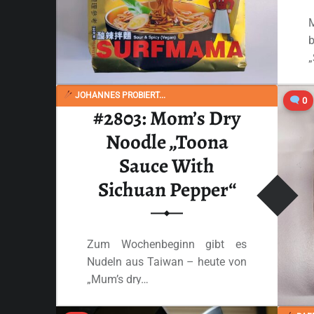
JOHANNES PROBIERT...
0
#2803: Mom’s Dry
Noodle „Toona
Sauce With
Sichuan Pepper“
Zum Wochenbeginn gibt es
Nudeln aus Taiwan – heute von
„Mum’s dry…