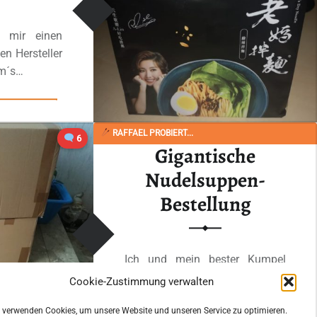
h mir einen
n Hersteller
om´s…
“#1721: Mom´s Dry Noodle „Sour & Spicy Flavor“”
 lesen
…
RAFFAEL PROBIERT...
6
Gigantische
Nudelsuppen-
Bestellung
Ich und mein bester Kumpel
Dome haben vorgestern Abend
Cookie-Zustimmung verwalten
unseren Nudelsuppenvorrat
 verwenden Cookies, um unsere Website und unseren Service zu optimieren.
aufgefüllt.…