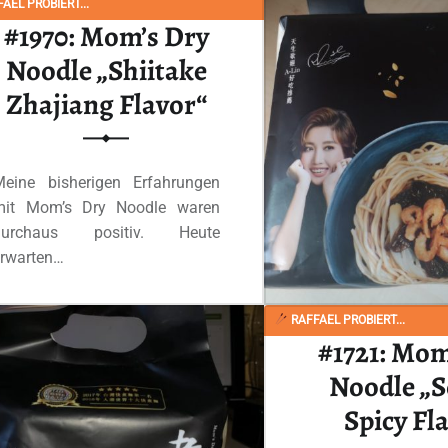
AEL PROBIERT...
#1970: Mom’s Dry
Noodle „Shiitake
Zhajiang Flavor“
Meine bisherigen Erfahrungen
mit Mom’s Dry Noodle waren
durchaus positiv. Heute
erwarten…
“#1970: Mom’s Dry Noodle „Shiitake Zhajiang Flavor“”
Ganzes Review lesen
…
RAFFAEL PROBIERT...
#1721: Mo
Noodle „
Spicy Fl