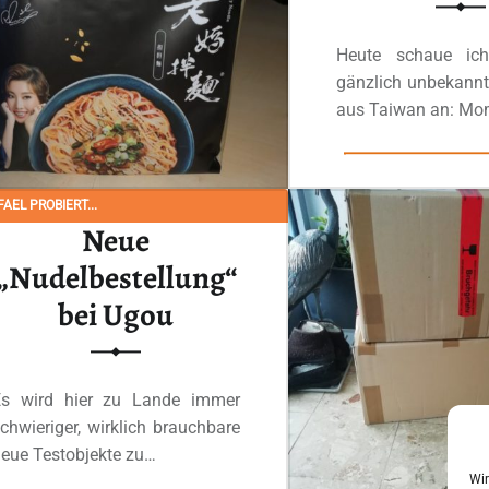
Heute schaue ic
gänzlich unbekannte
aus Taiwan an: M
Ganzes Review
AEL PROBIERT...
Neue
„Nudelbestellung“
bei Ugou
Es wird hier zu Lande immer
chwieriger, wirklich brauchbare
eue Testobjekte zu…
Wir