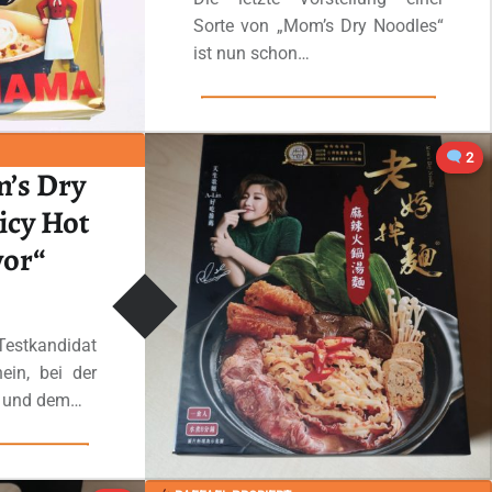
Sorte von „Mom’s Dry Noodles“
ist nun schon…
“#3092: Mom’s dry noodle „Sichuan Spicy Surfmama“”
Ganzes Review lesen
…
2
’s Dry
icy Hot
vor“
estkandidat
ein, bei der
g und dem…
“#1988: Mom’s Dry Noodle „Spicy Hot Pot Flavor“”
 lesen
…