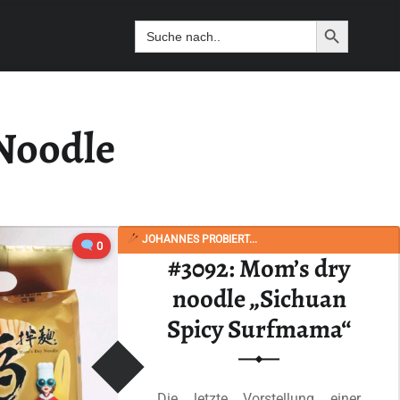
Search Butto
Search
for:
Noodle
JOHANNES PROBIERT...
0
#3092: Mom’s dry
noodle „Sichuan
Spicy Surfmama“
Die letzte Vorstellung einer