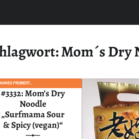
hlagwort:
Mom´s Dry 
NNES PROBIERT...
#3332: Mom’s Dry
Noodle
„Surfmama Sour
& Spicy (vegan)“