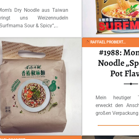
Mom’s Dry Noodle aus Taiwan
bringt uns Weizennudeln
„Surfmama Sour & Spicy“,…
RAFFAEL PROBIERT...
“#3332: Mom’s Dry Noodle „Surfmama Sour & Spicy (vegan)“”
Ganzes Review lesen
…
#1988: Mom
Noodle „Sp
Pot Fla
Mein heutiger T
erweckt den Ansch
großen Verpackun
Ganzes Review