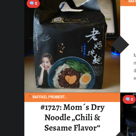
RAFF
“#2803: Mom’s Dry Noodle „Toona Sauce With Sichuan Pepper“”
0
Ganzes Review lesen
…
RAFFAEL PROBIERT...
0
#1727: Mom´s Dry
Noodle „Chili &
Sesame Flavor“