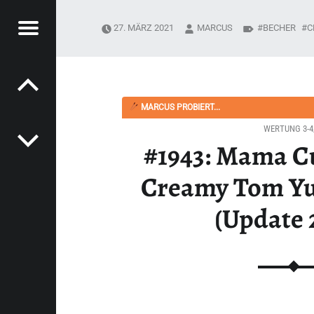
Menü
27. MÄRZ 2021
MARCUS
BECHER
C
Post navigation
PYSOUPER.DE
 TOM YUM FLAVOUR“ (UPDATE 2024) - HAPPYSOUPER.DE
MARCUS PROBIERT...
WERTUNG 3-4
#1943: Mama C
Creamy Tom Yu
(Update 