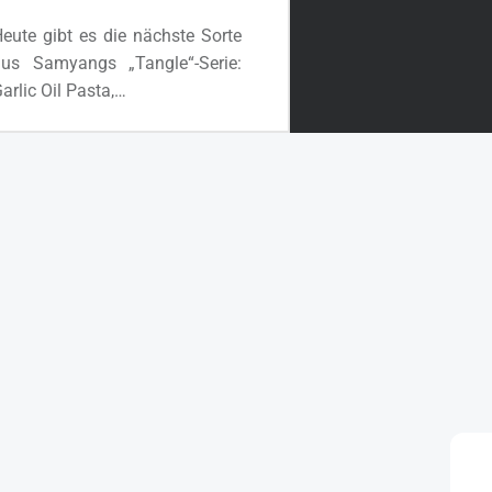
eute gibt es die nächste Sorte
aus Samyangs „Tangle“-Serie:
arlic Oil Pasta,…
“#3207: Samyang „Tangle Garlic Oil Pasta“ (Update 2026)”
Ganzes Review lesen
…