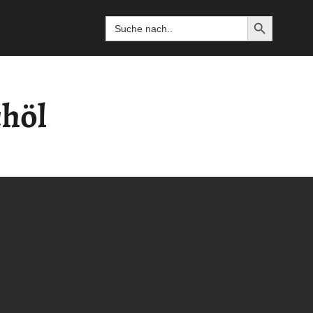
Search Butto
Search
for:
höl