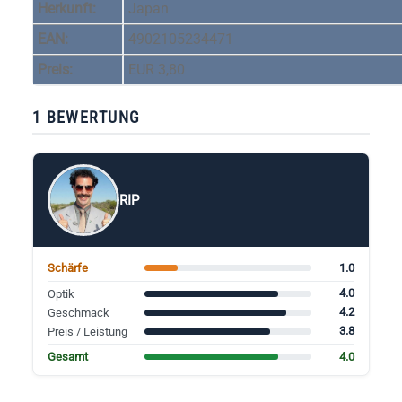
Herkunft:
Japan
EAN:
4902105234471
Preis:
EUR 3,80
1 BEWERTUNG
RIP
1.0
Schärfe
4.0
Optik
4.2
Geschmack
3.8
Preis / Leistung
4.0
Gesamt