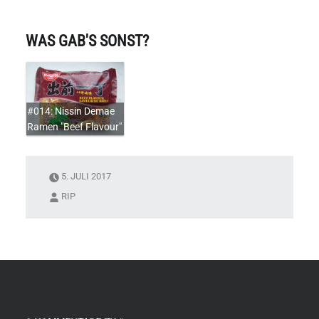
WAS GAB'S SONST?
#014: Nissin Demae
Ramen "Beef Flavour"
5. JULI 2017
RIP