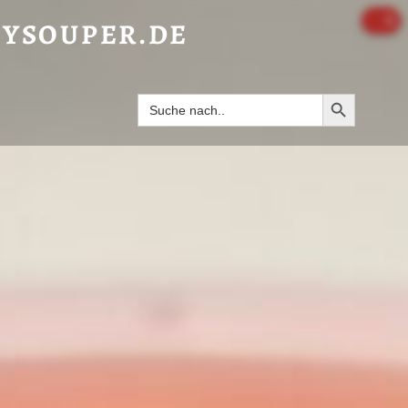
RFLEISCH-GESCHMACK“ - HAPPYSOUPER.DE
0
YSOUPER.DE
VIETNAM
Search Butto
Search
for: