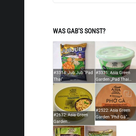
WAS GAB'S SONST?
#3314: Jub Jub "Pad
#3331: Asia Green
Thai"
Garden „Pad Thai…
#2522: Asia Green
#2632: Asia Green
Garden "Phở Gà"…
Garden…