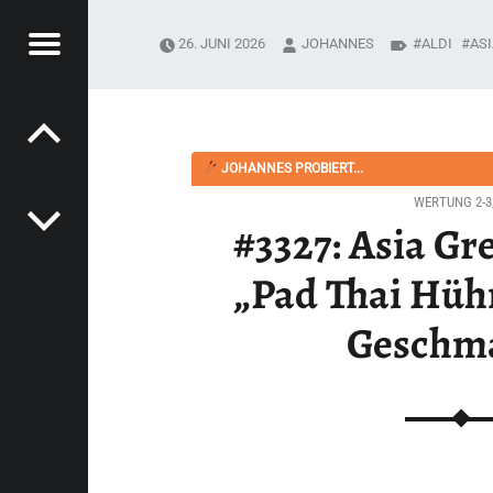
Menü
26. JUNI 2026
JOHANNES
ALDI
AS
Post navigation
PYSOUPER.DE
 THAI HÜHNERFLEISCH-GESCHMACK“ - HAPPYSOUPER.DE
JOHANNES PROBIERT...
WERTUNG 2-3
#3327: Asia G
„Pad Thai Hüh
Geschm