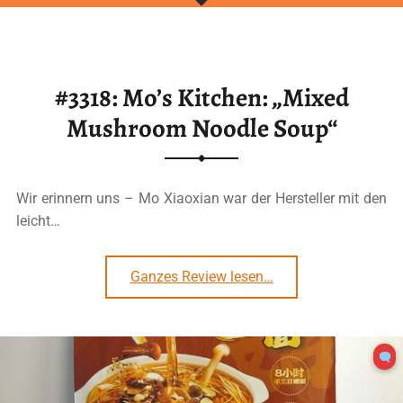
#3318: Mo’s Kitchen: „Mixed
Mushroom Noodle Soup“
Wir erinnern uns – Mo Xiaoxian war der Hersteller mit den
leicht…
“#3318: Mo’s Kitchen: „Mixed Mushroom Noodle Soup“”
Ganzes Review lesen
…
2