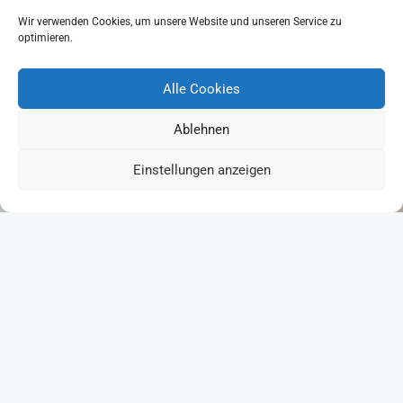
Kang Shifu / Master…
Wir verwenden Cookies, um unsere Website und unseren Service zu
optimieren.
“#3319: Master Kong „Instant Noodles Bak Kut Teh Flavor“”
Ganzes Review lesen
…
Alle Cookies
Ablehnen
1
Einstellungen anzeigen