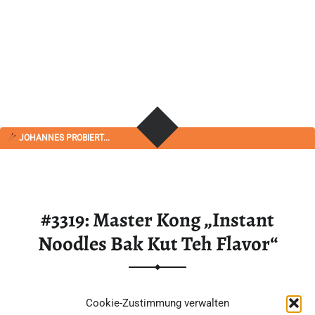
JOHANNES PROBIERT...
#3319: Master Kong „Instant
Noodles Bak Kut Teh Flavor“
Aus meinem Suppenvorrat habe ich diesen Becher von
Cookie-Zustimmung verwalten