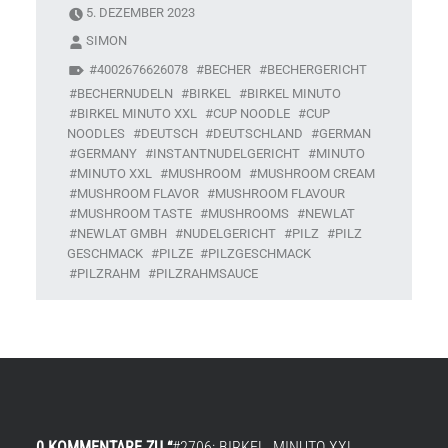
5. DEZEMBER 2023
SIMON
4002676626078
BECHER
BECHERGERICHT
BECHERNUDELN
BIRKEL
BIRKEL MINUTO
BIRKEL MINUTO XXL
CUP NOODLE
CUP
NOODLES
DEUTSCH
DEUTSCHLAND
GERMAN
GERMANY
INSTANTNUDELGERICHT
MINUTO
MINUTO XXL
MUSHROOM
MUSHROOM CREAM
MUSHROOM FLAVOR
MUSHROOM FLAVOUR
MUSHROOM TASTE
MUSHROOMS
NEWLAT
NEWLAT GMBH
NUDELGERICHT
PILZ
PILZ
GESCHMACK
PILZE
PILZGESCHMACK
PILZRAHM
PILZRAHMSAUCE
0 KOMMENTARE ZU “
#2706: BIRKEL „MINUTO XXL