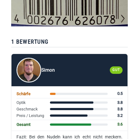
1 BEWERTUNG
Simon
GUT
0.5
Schärfe
3.8
Optik
3.8
Geschmack
3.2
Preis / Leistung
3.6
Gesamt
Fazit: Bei den Nudeln kann ich echt nicht meckern.