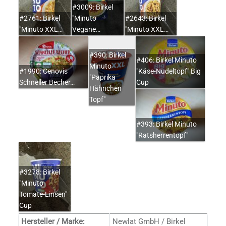
#3009: Birkel
#2761: Birkel
"Minuto
#2643: Birkel
"Minuto XXL…
Vegane…
"Minuto XXL…
#390: Birkel
#406: Birkel Minuto
Minuto
#1990: Cenovis
"Käse-Nudeltopf" Big
"Paprika
Schneller Becher…
Cup
Hähnchen
Topf"
#393: Birkel Minuto
"Ratsherrentopf"
#3278: Birkel
"Minuto
Tomate-Linsen"
Cup
Hersteller / Marke:
Newlat GmbH / Birkel