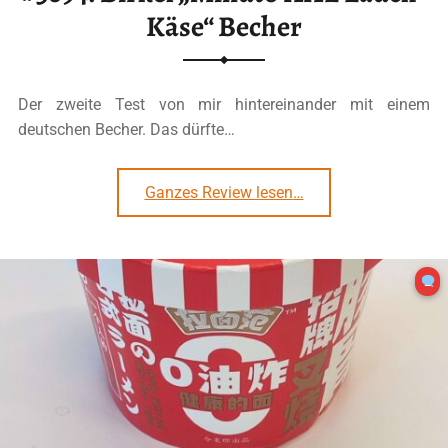
Käse“ Becher
Der zweite Test von mir hintereinander mit einem
deutschen Becher. Das dürfte…
“#3094: Birkel „Minuto XXL Lauch-Käse“ Becher”
Ganzes Review lesen
…
2