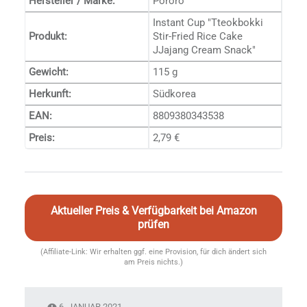
Hersteller / Marke:
Pororo
Instant Cup "Tteokbokki
Produkt:
Stir-Fried Rice Cake
JJajang Cream Snack"
Gewicht:
115 g
Herkunft:
Südkorea
EAN:
8809380343538
Preis:
2,79 €
Aktueller Preis & Verfügbarkeit bei Amazon
prüfen
(Affiliate-Link: Wir erhalten ggf. eine Provision, für dich ändert sich
am Preis nichts.)
6. JANUAR 2021