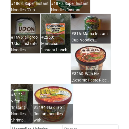
#1868: Super Instant
#1870: Super Instant
Noodles "Cup…
Noodles "Instant…
#816: Mama Instant
#1696: all groo
#2260:
Cup Noodles…
"Udon Instant-
Maruchan
Noodles…
"Instant Lunch…
#3260: Wan He
„Sesame Paste Rice…
#3122:
Vifon
"Instant
#3194: Haidilao
Noodles
"Instant noodles
Shrimp…
with…