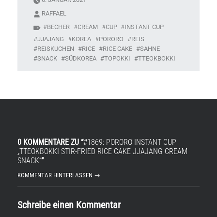
RAFFAEL
BECHER
CREAM
CUP
INSTANT CUP
JJAJANG
KOREA
PORORO
REIS
REISKUCHEN
RICE
RICE CAKE
SAHNE
SNACK
SÜDKOREA
TOPOKKI
TTEOKBOKKI
0 KOMMENTARE ZU “
#1869: PORORO INSTANT CUP
„TTEOKBOKKI STIR-FRIED RICE CAKE JJAJANG CREAM
SNACK“
”
KOMMENTAR HINTERLASSEN →
Schreibe einen Kommentar